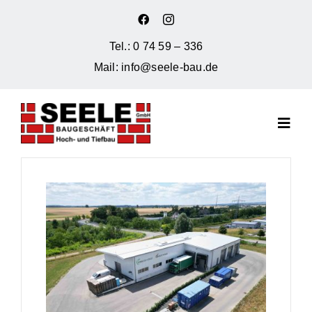
Zum
Inhalt
Tel.:
0 74 59 – 336
springen
Mail:
info@seele-bau.de
Toggl
Navig
Seele Bau Startseite
Leistungen
Über uns
Referenzen